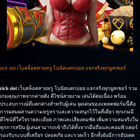
rich slot เว็บสล็อตสายหรู โบนัสแตกบ่อย แจกจริงทุกยูสเซอร์
rich slot
เว็บสล็อตสายหรู โบนัสแตกบ่อย แจกจริงทุกยูสเซอร์ รวม
เกมคุณภาพจากค่ายดัง ดีไซน์สวยงาม เล่นได้ต่อเนื่อง พร้อม
ประสบการณ์ที่แตกต่างสำหรับผู้เล่น จุดเด่นของแพลตฟอร์มนี้คือ
การผสมผสานความหรูหราและความสนุกไว้ในที่เดียว ทุกเกมมี
ดีไซน์ที่ใส่ใจรายละเอียด ภาพและเสียงคมชัด เพิ่มความสมจริงใน
ทุกการสปิน ผู้เล่นสามารถเข้าถึงได้ทั้งจากมือถือและคอมพิวเตอร์
รองรับระบบที่เสถียร ปลอดภัย และรวดเร็ว อีกทั้งยังมีการอัปเดต