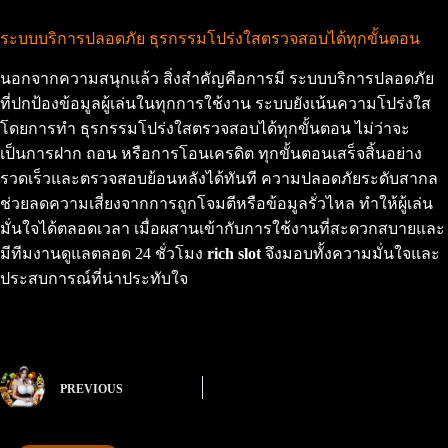
ระบบบริการปลอดภัย ธุรกรรมโปร่งใสตรวจสอบได้ทุกขั้นตอน
นอกจากความสนุกแล้ว สิ่งสำคัญคือการมี ระบบบริการปลอดภัย
ที่ปกป้องข้อมูลผู้เล่นในทุกการใช้งาน ระบบยังเน้นความโปร่งใส
โดยการทำ ธุรกรรมโปร่งใสตรวจสอบได้ทุกขั้นตอน ไม่ว่าจะ
เป็นการฝาก ถอน หรือการโอนเครดิต ทุกขั้นตอนเสร็จสิ้นอย่าง
รวดเร็วและตรวจสอบย้อนหลังได้ทันที ความปลอดภัยระดับสากล
ช่วยลดความเสี่ยงจากการถูกโจมตีหรือข้อมูลรั่วไหล ทำให้ผู้เล่น
มั่นใจได้ตลอดเวลา เมื่อผสานเข้ากับการใช้งานที่สะดวกสบายและ
มีทีมงานดูแลตลอด 24 ชั่วโมง
rich slot
จึงมอบทั้งความมั่นใจและ
ประสบการณ์ที่น่าประทับใจ
PREVIOUS